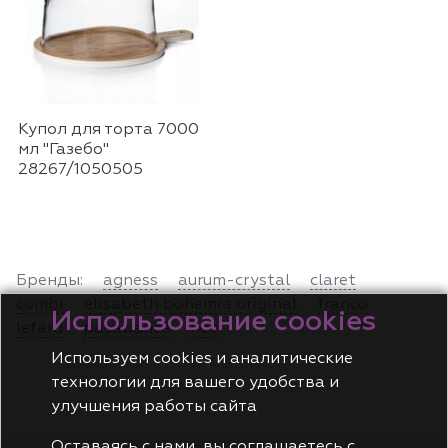
Купол для торта 7000
мл "Газебо"
28267/1050505
Бренды:
agness
aurum-crystal
claret
combi
elisabeth bohemia original
franco
Использование cookies
lefard
pasabahce
нет
Используем cookies и аналитические
технологии для вашего удобства и
улучшения работы сайта
Оставаясь с нами, вы соглашаетесь с