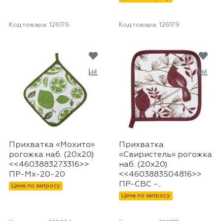
Код товара:
126176
Код товара:
126179
Прихватка «Мохито»
Прихватка
рогожка наб. (20х20)
«Свиристель» рогожка
<<4603883273316>>
наб. (20х20)
ПР-Мх-20-20
<<4603883504816>>
ПР-СВС -..
Цена по запросу
Цена по запросу