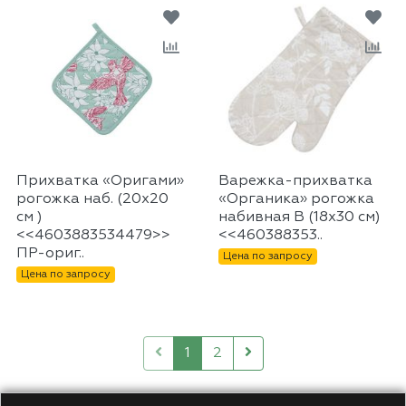
Прихватка «Оригами»
Варежка-прихватка
рогожка наб. (20х20
«Органика» рогожка
см )
набивная В (18х30 см)
<<4603883534479>>
<<460388353..
ПР-ориг..
Цена по запросу
Цена по запросу
1
2