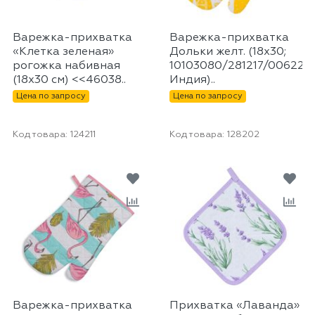
Варежка-прихватка
Варежка-прихватка
«Клетка зеленая»
Дольки желт. (18х30;
рогожка набивная
10103080/281217/0062283
(18х30 см) <<46038..
Индия)..
Цена по запросу
Цена по запросу
Код товара:
124211
Код товара:
128202
Варежка-прихватка
Прихватка «Лаванда»