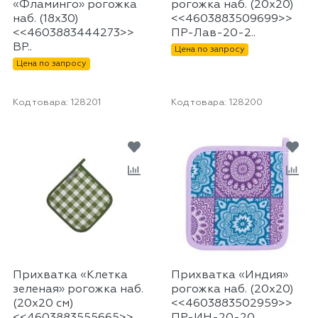
«Фламинго» рогожка
рогожка наб. (20х20)
наб. (18х30)
<<4603883509699>>
<<4603883444273>>
ПР-Лав-20-2..
ВР..
Цена по запросу
Цена по запросу
Код товара:
128201
Код товара:
128200
Прихватка «Клетка
Прихватка «Индия»
зеленая» рогожка наб.
рогожка наб. (20х20)
(20х20 см)
<<4603883502959>>