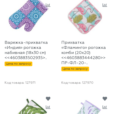
Варежка-прихватка
Прихватка
«Индия» рогожка
«Фламинго» рогожка
набивная (18х30 см)
комби (20х20)
<<4603883502935>..
<<4603883444280>>
ПР-ФЛ-20-..
Цена по запросу
Цена по запросу
Код товара:
127971
Код товара:
127970