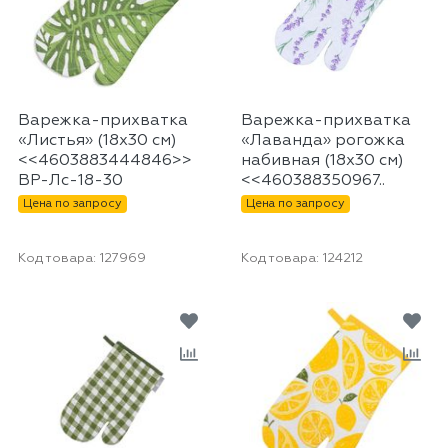
Варежка-прихватка
Варежка-прихватка
«Листья» (18х30 см)
«Лаванда» рогожка
<<4603883444846>>
набивная (18х30 см)
ВР-Лс-18-30
<<460388350967..
Цена по запросу
Цена по запросу
Код товара:
127969
Код товара:
124212