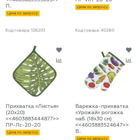
<<4603883555665>>
ПР-ИН-20-20
П..
Цена по запросу
Цена по запросу
Код товара:
128203
Код товара:
40280
Прихватка «Листья»
Варежка-прихватка
(20х20)
«Урожай» рогожка
<<4603883444877>>
наб. (18х30 см)
ПР-Лс-20-20
<<4603883524647>>
В..
Цена по запросу
Цена по запросу