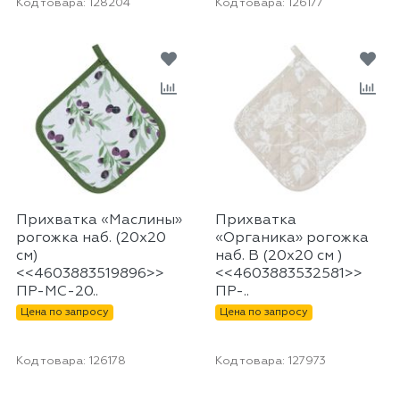
Код товара:
128204
Код товара:
126177
Прихватка «Маслины»
Прихватка
рогожка наб. (20х20
«Органика» рогожка
см)
наб. В (20х20 см )
<<4603883519896>>
<<4603883532581>>
ПР-МС-20..
ПР-..
Цена по запросу
Цена по запросу
Код товара:
126178
Код товара:
127973