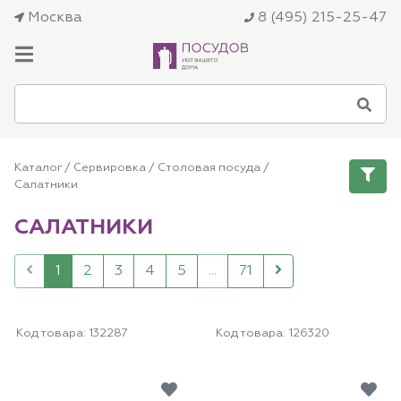
Москва
8 (495) 215-25-47
Каталог
/
Сервировка
/
Столовая посуда
/
Салатники
САЛАТНИКИ
1
2
3
4
5
...
71
Код товара:
132287
Код товара:
126320