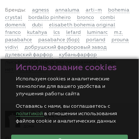
Бренды:
agness
annaluma
arti-m
bohemia
crystal
bordallo pinheiro
bronco
combi
domenik
dubi
elisabeth bohemia original
franco
kutahya
lcs
lefard
luminarc
m.z.
pasabahce
pasabahce (бор)
porland
prouna
vidivi
добрушский фарфоровый завод
дулевский фарфор
кубаньфарфор
лысьвенский завод эмалированной посуды
Использование cookies
нет
эльфпласт
Используем cookies и аналитические
технологии для вашего удобства и
улучшения работы сайта
Оставаясь с нами, вы соглашаетесь с
политикой
в отношении использования
файлов cookie и аналитических данных