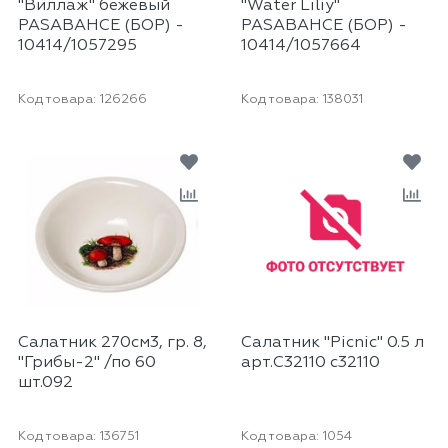
"Виллаж" бежевый
"Water Liliy"
PASABAHCE (БОР) -
PASABAHCE (БОР) -
10414/1057295
10414/1057664
Код товара:
126266
Код товара:
138031
Салатник 270см3, гр. 8,
Салатник "Picnic" 0.5 л
"Грибы-2" /по 60
арт.С32110 с32110
шт.092
Код товара:
136751
Код товара:
1054