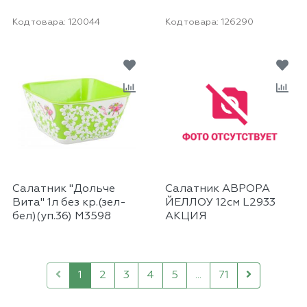
Код товара:
120044
Код товара:
126290
Салатник "Дольче
Салатник АВРОРА
Вита" 1л без кр.(зел-
ЙЕЛЛОУ 12см L2933
бел)(уп.36) М3598
АКЦИЯ
1
2
3
4
5
...
71