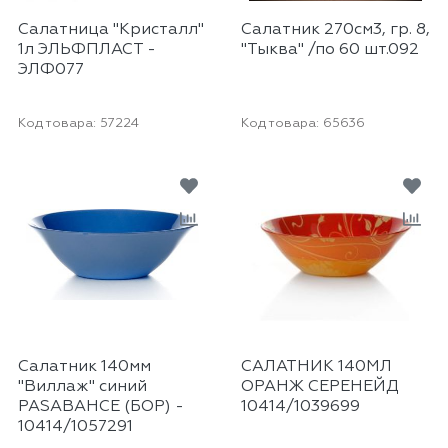
Салатница "Кристалл"
Салатник 270см3, гр. 8,
1л ЭЛЬФПЛАСТ -
"Тыква" /по 60 шт.092
ЭЛФ077
Код товара:
57224
Код товара:
65636
Салатник 140мм
САЛАТНИК 140МЛ
"Виллаж" синий
ОРАНЖ СЕРЕНЕЙД
PASABAHCE (БОР) -
10414/1039699
10414/1057291