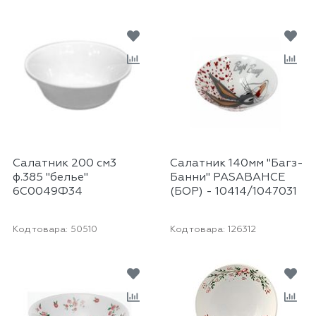
Салатник 200 см3
Салатник 140мм "Багз-
ф.385 "белье"
Банни" PASABAHCE
6С0049Ф34
(БОР) - 10414/1047031
Код товара:
50510
Код товара:
126312