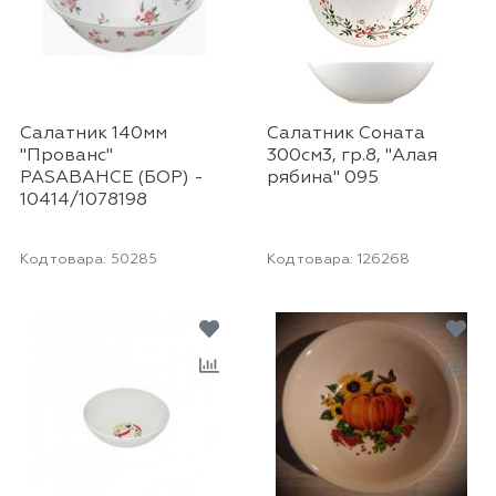
Салатник 140мм
Салатник Соната
"Прованс"
300см3, гр.8, "Алая
PASABAHCE (БОР) -
рябина" 095
10414/1078198
Код товара:
50285
Код товара:
126268