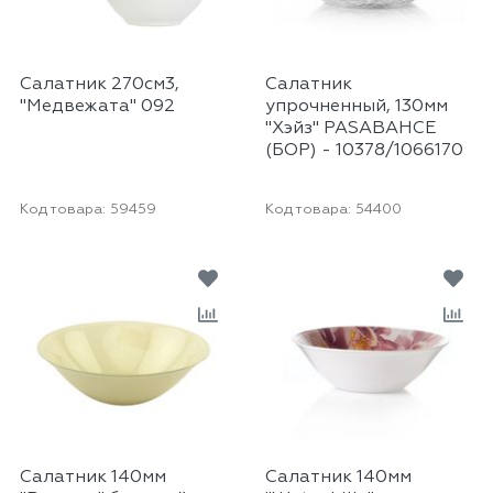
Салатник 270см3,
Салатник
"Медвежата" 092
упрочненный, 130мм
"Хэйз" PASABAHCE
(БОР) - 10378/1066170
Код товара:
59459
Код товара:
54400
Салатник 140мм
Салатник 140мм