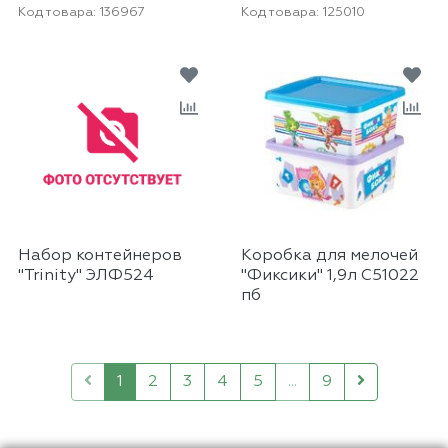
Код товара:
136967
Код товара:
125010
Набор контейнеров
Коробка для мелочей
"Trinity" ЭЛФ524
"Фиксики" 1,9л С51022
пб
1
2
3
4
5
...
9