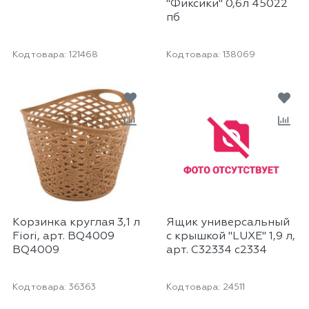
"Фиксики" 0,6л 45022
пб
Код товара:
121468
Код товара:
138069
Корзинка круглая 3,1 л
Ящик универсальный
Fiori, арт. BQ4009
с крышкой "LUXE" 1,9 л,
BQ4009
арт. С32334 с2334
Код товара:
36363
Код товара:
24511