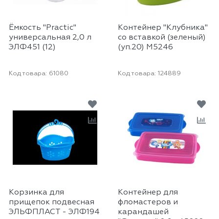
Ёмкость "Practic"
Контейнер "Клубника"
универсальная 2,0 л
со вставкой (зеленый)
ЭЛФ451 (12)
(уп.20) М5246
Код товара:
61080
Код товара:
124889
Корзинка для
Контейнер для
прищепок подвесная
фломастеров и
ЭЛЬФПЛАСТ - ЭЛФ194
карандашей