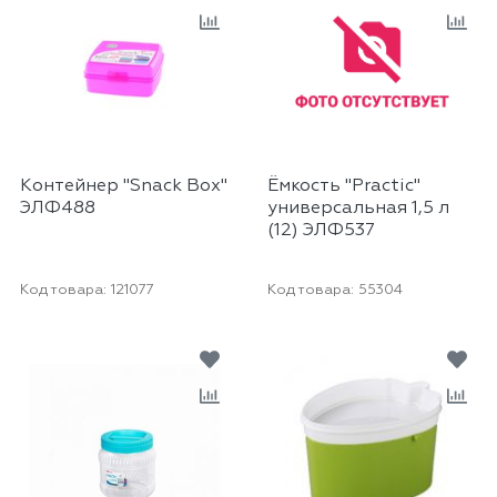
Контейнер "Snack Box"
Ёмкость "Practic"
ЭЛФ488
универсальная 1,5 л
(12) ЭЛФ537
Код товара:
121077
Код товара:
55304