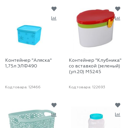
Контейнер "Аляска"
Контейнер "Клубника"
1,75л ЭЛФ490
со вставкой (зеленый)
(уп.20) М5245
Код товара:
121466
Код товара:
122693