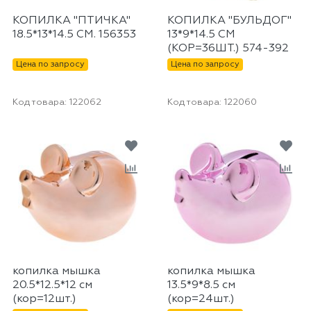
КОПИЛКА "ПТИЧКА"
КОПИЛКА "БУЛЬДОГ"
18.5*13*14.5 СМ. 156353
13*9*14.5 СМ
(КОР=36ШТ.) 574-392
Цена по запросу
Цена по запросу
Код товара:
122062
Код товара:
122060
копилка мышка
копилка мышка
20.5*12.5*12 см
13.5*9*8.5 см
(кор=12шт.)
(кор=24шт.)