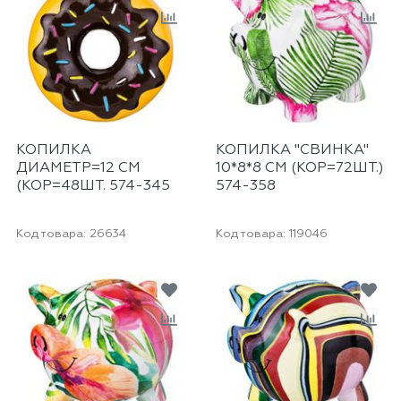
КОПИЛКА
КОПИЛКА "СВИНКА"
ДИАМЕТР=12 СМ
10*8*8 СМ (КОР=72ШТ.)
(КОР=48ШТ. 574-345
574-358
Код товара:
26634
Код товара:
119046