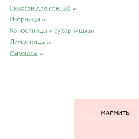
Емкости для специй
342
Икорницы
42
Конфетницы и сухарницы
289
Лимонницы
28
Мармиты
80