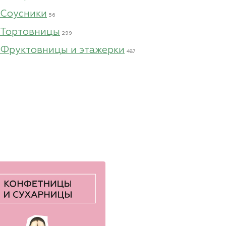
Соусники
56
Тортовницы
299
Фруктовницы и этажерки
487