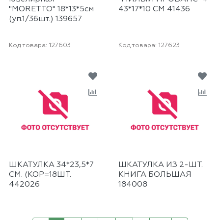
"MORETTO" 18*13*5см
43*17*10 СМ 41436
(уп.1/36шт.) 139657
Код товара:
127603
Код товара:
127623
ШКАТУЛКА 34*23,5*7
ШКАТУЛКА ИЗ 2-ШТ.
СМ. (КОР=18ШТ.
КНИГА БОЛЬШАЯ
442026
184008