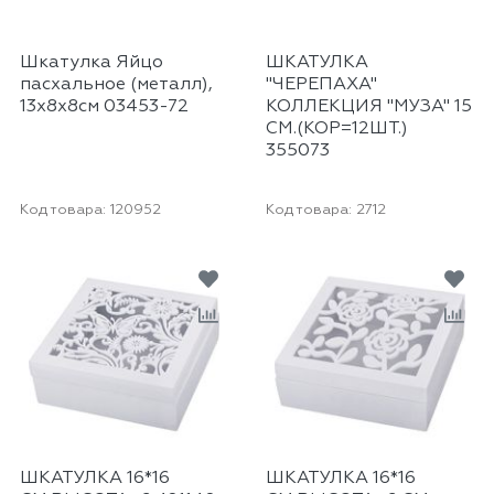
Шкатулка Яйцо
ШКАТУЛКА
пасхальное (металл),
"ЧЕРЕПАХА"
13х8х8см 03453-72
КОЛЛЕКЦИЯ "МУЗА" 15
СМ.(КОР=12ШТ.)
355073
Код товара:
120952
Код товара:
2712
ШКАТУЛКА 16*16
ШКАТУЛКА 16*16