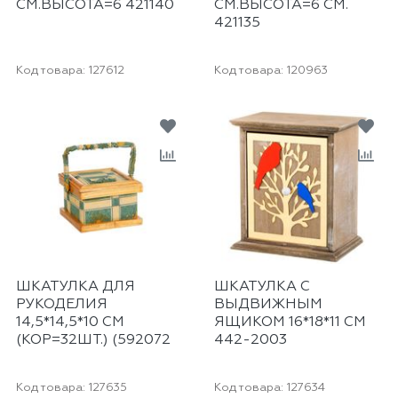
СМ.ВЫСОТА=6 421140
СМ.ВЫСОТА=6 СМ.
421135
Код товара:
127612
Код товара:
120963
ШКАТУЛКА ДЛЯ
ШКАТУЛКА С
РУКОДЕЛИЯ
ВЫДВИЖНЫМ
14,5*14,5*10 СМ
ЯЩИКОМ 16*18*11 СМ
(КОР=32ШТ.) (592072
442-2003
Код товара:
127635
Код товара:
127634