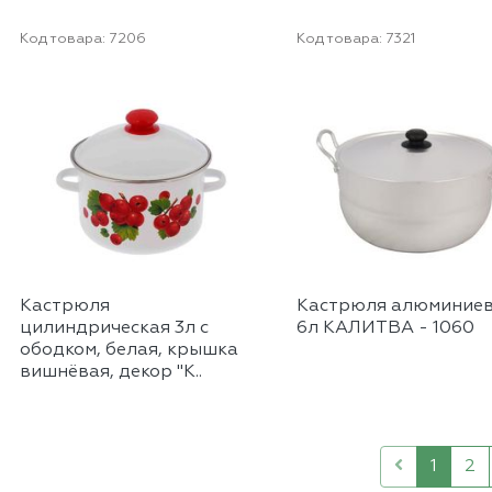
Код товара:
7206
Код товара:
7321
Кастрюля
Кастрюля алюминие
цилиндрическая 3л с
6л КАЛИТВА - 1060
ободком, белая, крышка
вишнёвая, декор "К..
1
2