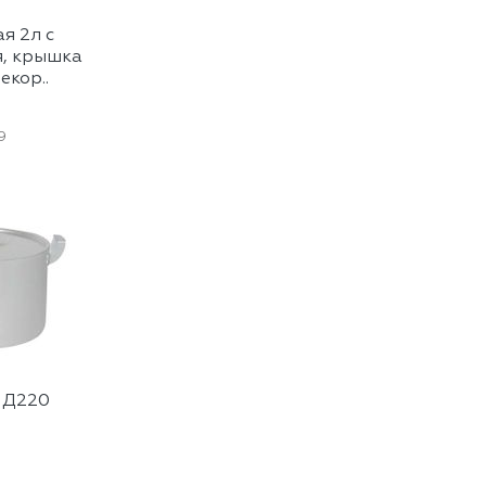
я 2л с
я, крышка
екор..
9
 Д220