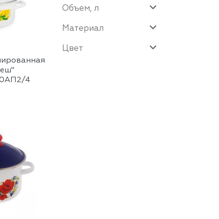
Объем, л
Материал
Цвет
лированная
реш"
10АП2/4