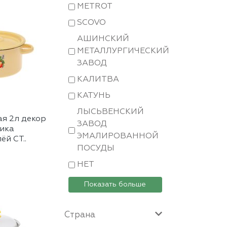
METROT
SCOVO
АШИНСКИЙ
МЕТАЛЛУРГИЧЕСКИЙ
ЗАВОД
КАЛИТВА
КАТУНЬ
ЛЫСЬВЕНСКИЙ
я 2л декор
ЗАВОД
ика
ЭМАЛИРОВАННОЙ
ёй СТ..
ПОСУДЫ
НЕТ
Показать больше
Страна