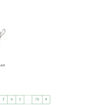
вая
3
4
5
...
76