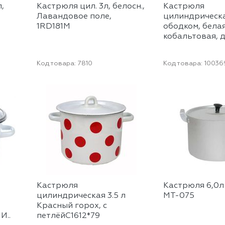
,
Кастрюля цил. 3л, белосн.,
Кастрюля
Лавандовое поле,
цилиндрическа
1RD181M
ободком, бела
кобальтовая, д
Код товара:
7810
Код товара:
10036
Кастрюля
Кастрюля 6,0л
цилиндрическая 3.5 л
МТ-075
Красный горох, с
И..
петлёйС1612*79