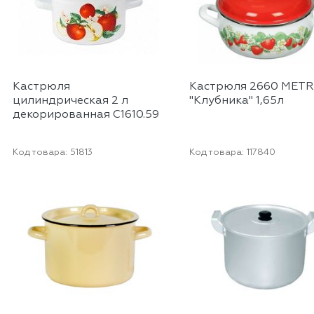
Кастрюля
Кастрюля 2660 MET
цилиндрическая 2 л
"Клубника" 1,65л
декорированная С1610.59
Код товара:
51813
Код товара:
117840