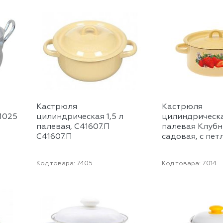
Кастрюля
Кастрюля
1025
цилиндрическая 1,5 л
цилиндрическа
палевая, С41607.П
палевая Клубн
С41607.П
садовая, с петл
Код товара:
7405
Код товара:
7014