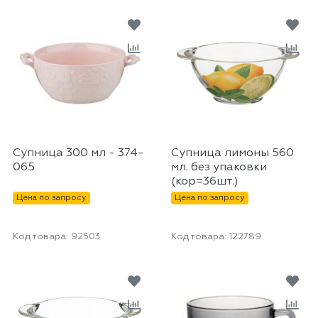
Супница 300 мл - 374-
Супница лимоны 560
065
мл. без упаковки
(кор=36шт.)
Цена по запросу
Цена по запросу
Код товара:
92503
Код товара:
122789