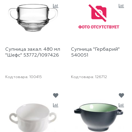
Супница закал. 480 мл
Супница "Гербарий"
"Шефс" 53772/1097426
540051
Код товара:
100415
Код товара:
126712