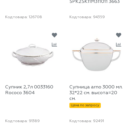
5PK25K11M311011 3663
Код товара:
126708
Код товара:
94359
Супник 2,7л 0033160
Супница arno 3000 мл.
Rococo 3604
32*22 см. высота=20
см.
Цена по запросу
Код товара:
91389
Код товара:
92491