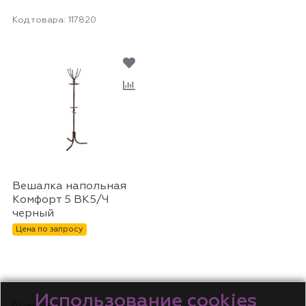
Код товара:
117820
Вешалка напольная
Комфорт 5 ВК5/Ч
черный
Цена по запросу
Использование cookies
Бренды:
нет
ника