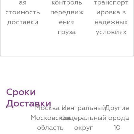
ая
контроль
транспорт
стоимость
передвиж
ировка в
доставки
ения
надежных
груза
условиях
Сроки
Доставки
Москва и
Центральный
Другие
Подробные сроки
Московская
федеральный
города
и стоимость
область
округ
10
доставки вы