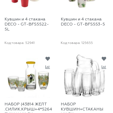
Кувшин и 4 стакана
Кувшин и 4 стакана
DECO - GT-BFS5522-
DECO - GT-BFS553-5
5L
Код товара:
52941
Код товара:
125655
НАБОР (43814 ЖЕЛТ
НАБОР
.СИЛИК.КРЫШ+4*52645)28875
КУВШИН+СТАКАНЫ