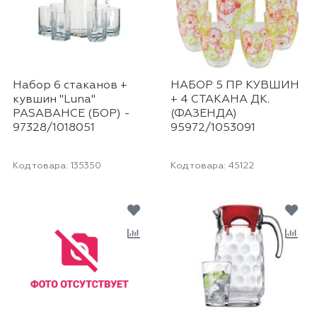
Набор 6 стаканов +
НАБОР 5 ПР КУВШИН
кувшин "Luna"
+ 4 СТАКАНА ДК.
PASABAHCE (БОР) -
(ФАЗЕНДА)
97328/1018051
95972/1053091
Код товара:
135350
Код товара:
45122