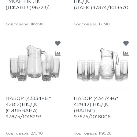
ТУКАН НК ДК
НК.ДК.
(ДЖАНГЛ)96723/..
(ДАНС)97874/1013570
Код товара:
116590
Код товара:
121310
НАБОР (43334+6 *
НАБОР (43474+6*
42812)НК.ДК.
42942) НК.ДК.
(СИЛЬВАНА)
(ВАЛЬС)
97875/1018293
97675/1018006
Код товара:
27540
Код товара:
119528