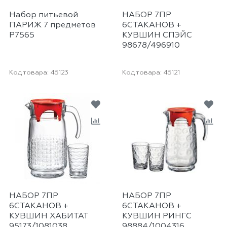
Набор питьевой
НАБОР 7ПР
ПАРИЖ 7 предметов
6СТАКАНОВ +
P7565
КУВШИН СПЭЙС
98678/496910
Код товара:
45123
Код товара:
45121
НАБОР 7ПР
НАБОР 7ПР
6СТАКАНОВ +
6СТАКАНОВ +
КУВШИН ХАБИТАТ
КУВШИН РИНГС
95173/1081038
98884/1004316