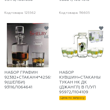
Код товара:
125562
Код товара:
116605
НАБОР ГРАФИН
НАБОР
92382+СТАКАН4*42565
КУВШИН+СТАКАНЫ
9(ШЕЛБИ)
ТУКАН НК ДК
93116/1064641
(ДЖАНГЛ) В П/УП
95972/1104109
Цена по запросу