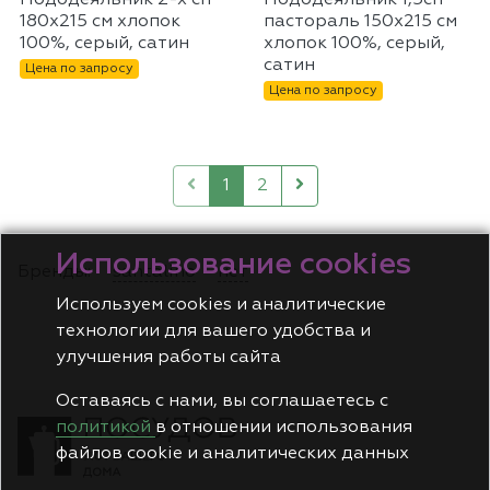
Пододеяльник 2-х сп
Пододеяльник 1,5сп
180х215 см хлопок
пастораль 150х215 см
100%, серый, сатин
хлопок 100%, серый,
сатин
Цена по запросу
Цена по запросу
1
2
Использование cookies
Бренды:
santalino
нет
Используем cookies и аналитические
технологии для вашего удобства и
улучшения работы сайта
Оставаясь с нами, вы соглашаетесь с
политикой
в отношении использования
файлов cookie и аналитических данных