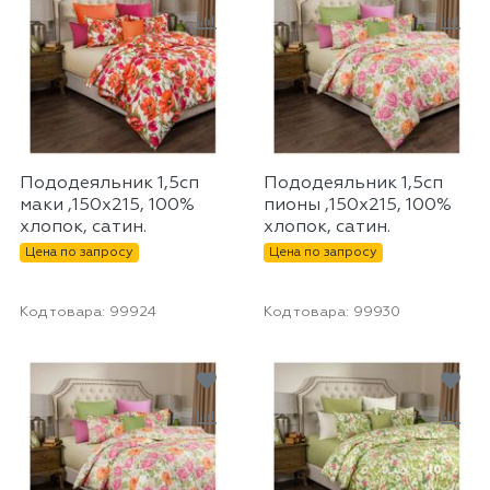
Пододеяльник 1,5сп
Пододеяльник 1,5сп
маки ,150х215, 100%
пионы ,150х215, 100%
хлопок, сатин.
хлопок, сатин.
Цена по запросу
Цена по запросу
Код товара:
99924
Код товара:
99930