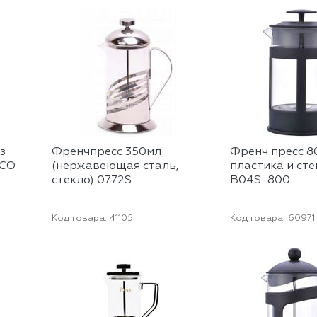
з
Френчпресс 350мл
Френч пресс 8
ECO
(нержавеющая сталь,
пластика и ст
стекло) 0772S
B04S-800
Код товара:
41105
Код товара:
60971