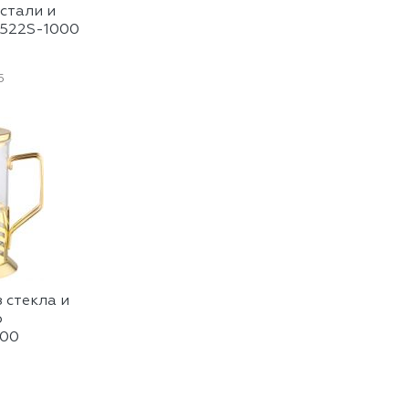
стали и
B522S-1000
5
 стекла и
о
600