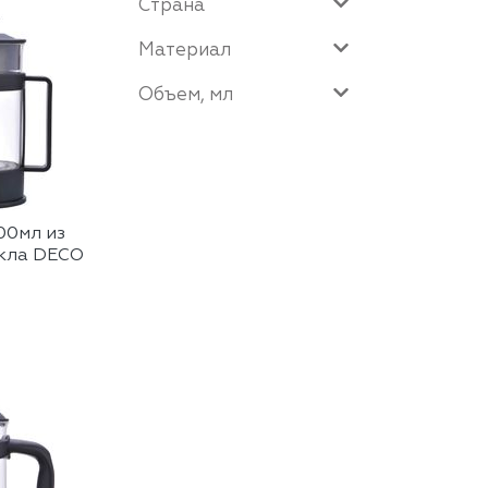
Страна
Материал
Объем, мл
00мл из
екла DECO