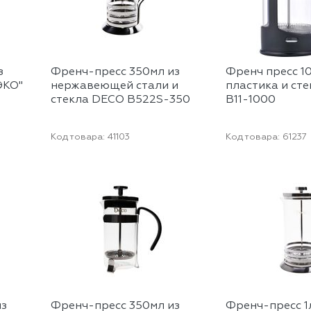
з
Френч-пресс 350мл из
Френч пресс 1
ЭКО"
нержавеющей стали и
пластика и ст
стекла DECO B522S-350
B11-1000
Код товара:
41103
Код товара:
61237
из
Френч-пресс 350мл из
Френч-пресс 1