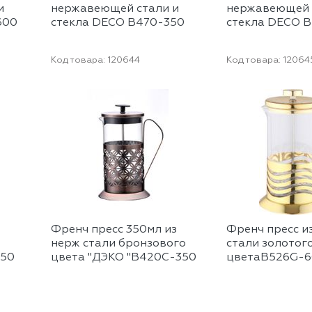
и
нержавеющей стали и
нержавеющей 
600
стекла DECO B470-350
стекла DECO 
Код товара:
120644
Код товара:
12064
Френч пресс 350мл из
Френч пресс из
нерж стали бронзового
стали золотог
350
цвета "ДЭКО "B420С-350
цветаВ526G-