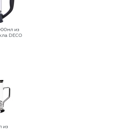
000мл из
екла DECO
л из