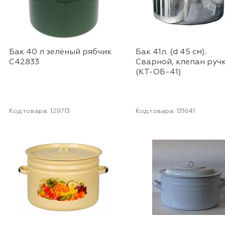
Бак 40 л зелёный рябчик
Бак 41л. (d 45 см).
С42833
Сварной, клепан руч
(КТ-ОБ-41)
Код товара:
129713
Код товара:
131641