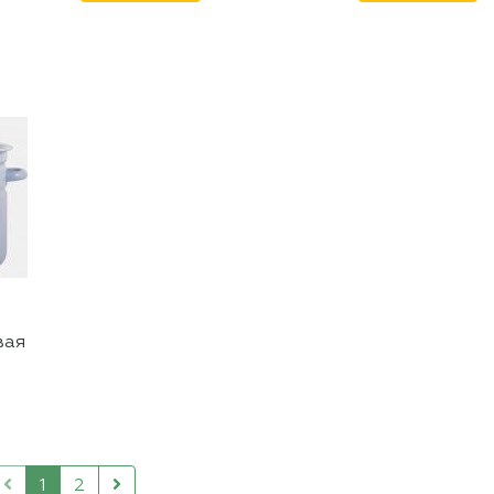
вая
1
2