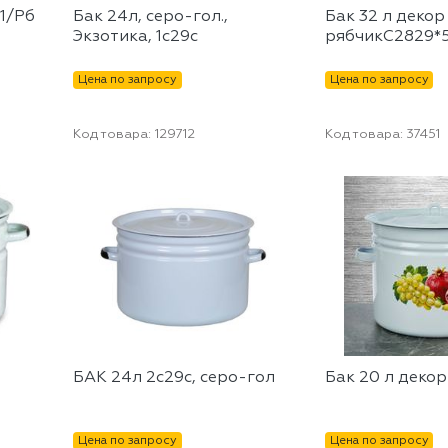
1/Рб
Бак 24л, серо-гол.,
Бак 32 л декор
Экзотика, 1с29с
рябчикС2829*5
Цена по запросу
Цена по запросу
Код товара:
129712
Код товара:
37451
БАК 24л 2с29с, серо-гол
Бак 20 л деко
Цена по запросу
Цена по запросу