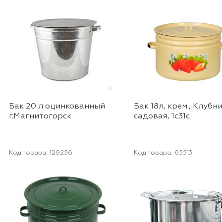
Бак 20 л оцинкованный
Бак 18л, крем., Клубн
г.Магнитогорск
садовая, 1с31с
Код товара:
129256
Код товара:
65513