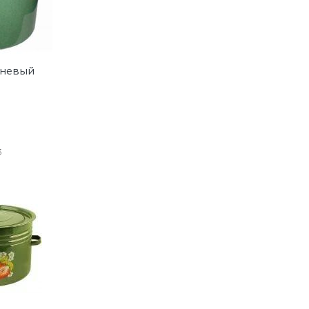
чневый
3