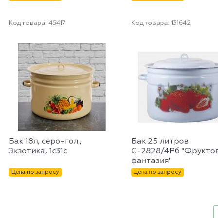
Код товара:
45417
Код товара:
131642
Бак 18л, серо-гол.,
Бак 25 литров
Экзотика, 1с31с
С-2828/4Рб "Фрукто
фантазия"
Цена по запросу
Цена по запросу