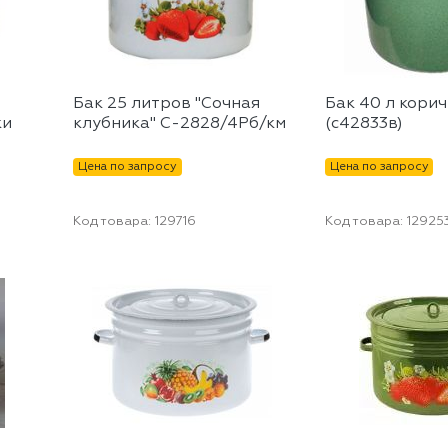
Бак 25 литров "Сочная
Бак 40 л кори
ки
клубника" С-2828/4Рб/км
(с42833в)
Цена по запросу
Цена по запросу
Код товара:
129716
Код товара:
12925