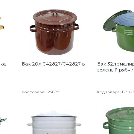
ика
Бак 20л С42827/С42827 в
Бак 32л эмал
зеленый рябчи
Код товара:
123825
Код товара:
12382