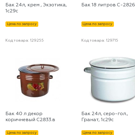
Бак 24л, крем , Экзотика,
Бак 18 литров С-2826
1с29с
Цена по запросу
Цена по запросу
Код товара:
129255
Код товара:
129715
Бак 40 л декор
Бак 24л, серо-гол.,
коричневый С2833.в
Гранат, 1с29с
Цена по запросу
Цена по запросу