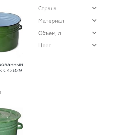
Страна
Материал
Объем, л
Цвет
ированный
к С42829
6