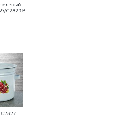
 зелёный
9/С2829.В
р С2827