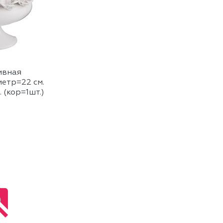
ивная
метр=22 см.
 (кор=1шт.)