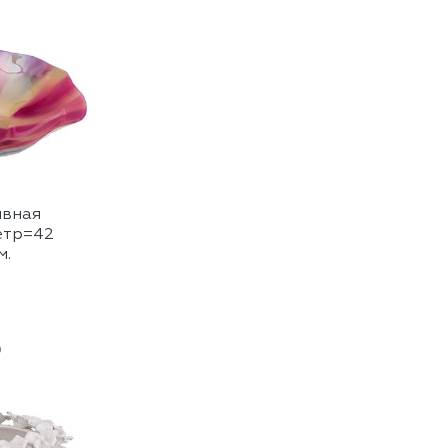
ивная
етр=42
м.
0