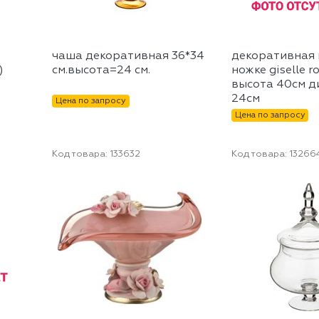
чаша декоративная 36*34
декоративная 
)
см.высота=24 см.
ножке giselle r
высота 40см д
24см
Цена по запросу
Цена по запросу
Код товара:
133632
Код товара:
13266