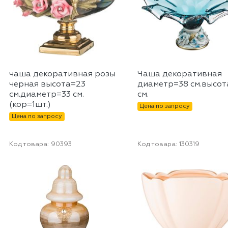
чаша декоративная розы
Чаша декоративная
черная высота=23
диаметр=38 см.высот
см.диаметр=33 см.
см.
(кор=1шт.)
Цена по запросу
Цена по запросу
Код товара:
90393
Код товара:
130319