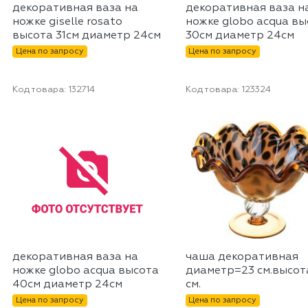
декоративная ваза на
декоративная ваза н
ножке giselle rosato
ножке globo acqua вы
высота 31см диаметр 24см
30см диаметр 24см
Цена по запросу
Цена по запросу
Код товара:
132714
Код товара:
123324
декоративная ваза на
чаша декоративная
ножке globo acqua высота
диаметр=23 см.высот
40см диаметр 24см
см.
Цена по запросу
Цена по запросу