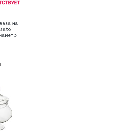
ваза на
osato
иаметр
4