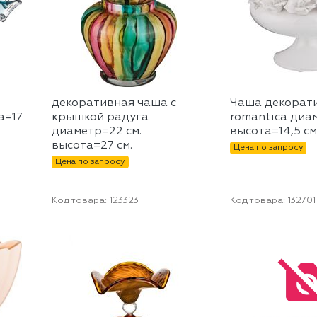
декоративная чаша с
Чаша декорат
а=17
крышкой радуга
romantica диа
диаметр=22 см.
высота=14,5 см.
высота=27 см.
Цена по запросу
Цена по запросу
Код товара:
123323
Код товара:
132701