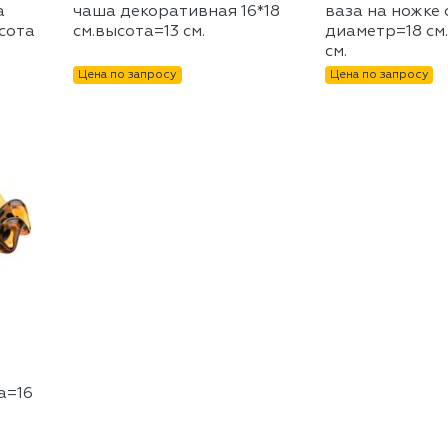
а
чаша декоративная 16*18
ваза на ножке
сота
см.высота=13 см.
диаметр=18 см
см.
Цена по запросу
Цена по запросу
а=16