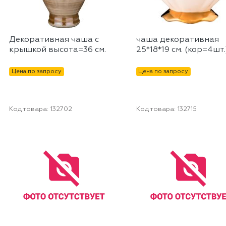
Декоративная чаша с
чаша декоративная
крышкой высота=36 см.
25*18*19 см. (кор=4шт.
Цена по запросу
Цена по запросу
Код товара:
132702
Код товара:
132715