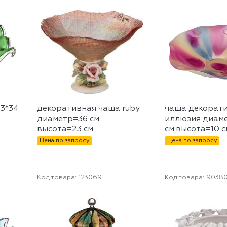
3*34
декоративная чаша ruby
чаша декорат
диаметр=36 см.
иллюзия диам
высота=23 см.
см.высота=10 с
Цена по запросу
Цена по запросу
Код товара:
123069
Код товара:
9038