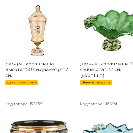
декоративная чаша
декоративная чаша 4
высота=50 см.диаметр=17
см.высота=22 см.
см.
(кор=1шт.)
Цена по запросу
Цена по запросу
Код товара:
132259
Код товара:
116994