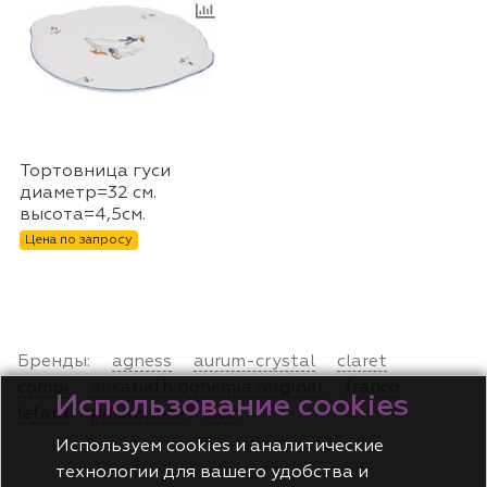
Тортовница гуси
диаметр=32 см.
высота=4,5см.
Цена по запросу
Бренды:
agness
aurum-crystal
claret
combi
elisabeth bohemia original
franco
Использование cookies
lefard
pasabahce
нет
Используем cookies и аналитические
технологии для вашего удобства и