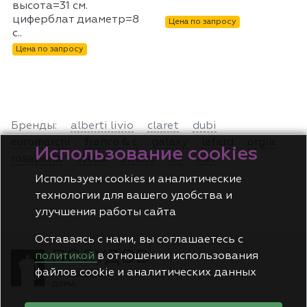
высота=31 см.
циферблат диаметр=8
Цена по запросу
с..
Цена по запросу
Бренды:
alberti livio
claret
dubi
euromarchi
franco & c
galaxy
lefard
orgia
Использование cookies
rosaperla
stella
stilars
s.v.
нет
Используем cookies и аналитические
технологии для вашего удобства и
улучшения работы сайта
Оставаясь с нами, вы соглашаетесь с
политикой
в отношении использования
файлов cookie и аналитических данных