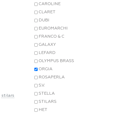
CAROLINE
CLARET
DUBI
EUROMARCHI
FRANCO & C
GALAXY
LEFARD
OLYMPUS BRASS
ORGIA
ROSAPERLA
S.V.
STELLA
stilars
STILARS
НЕТ