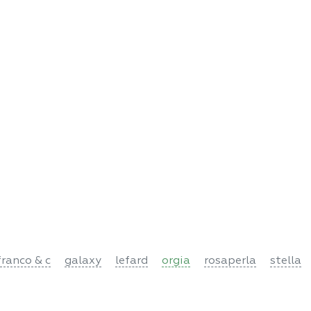
franco & c
galaxy
lefard
orgia
rosaperla
stella