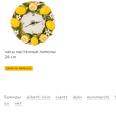
часы настенные лимоны
26 см
Цена по запросу
Бренды:
alberti livio
claret
dubi
euromarchi
s.v.
нет