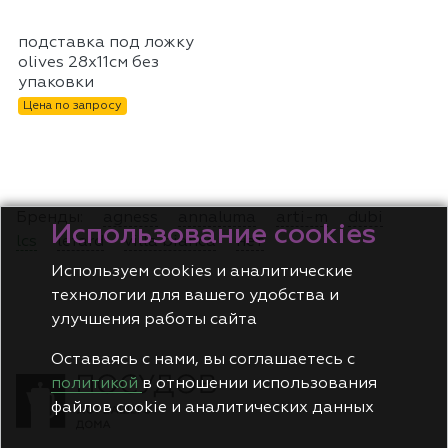
подставка под ложку
olives 28х11см без
упаковки
Цена по запросу
Бренды:
agness
annaluma
arti-m
dubi
Использование cookies
lcs
lefard
villa bianca
нет
Используем cookies и аналитические
технологии для вашего удобства и
улучшения работы сайта
Оставаясь с нами, вы соглашаетесь с
политикой
в отношении использования
файлов cookie и аналитических данных