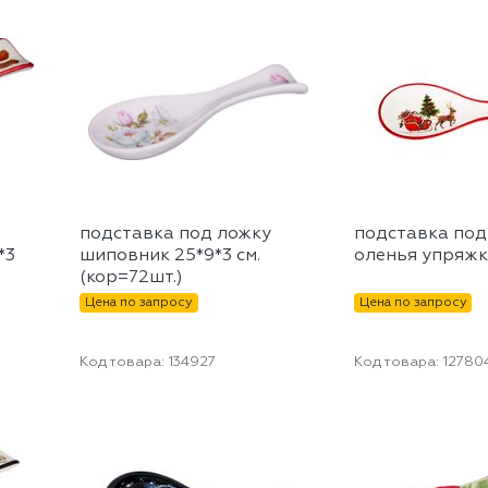
подставка под ложку
подставка под
*3
шиповник 25*9*3 см.
оленья упряжк
(кор=72шт.)
Цена по запросу
Цена по запросу
Код товара:
134927
Код товара:
12780