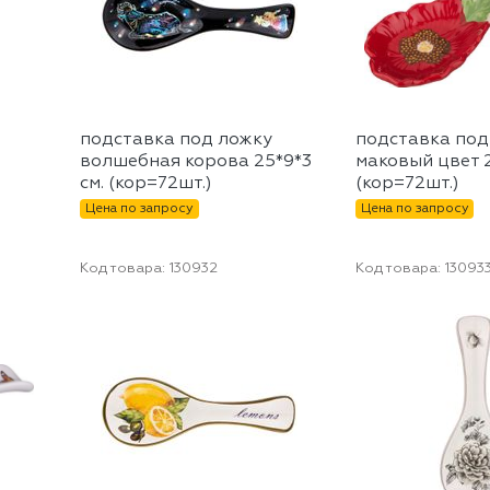
подставка под ложку
подставка под
волшебная корова 25*9*3
маковый цвет 2
см. (кор=72шт.)
(кор=72шт.)
Цена по запросу
Цена по запросу
Код товара:
130932
Код товара:
13093