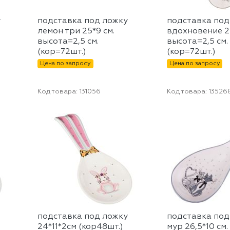
у
подставка под ложку
подставка под
лемон три 25*9 см.
вдохновение 25
высота=2,5 см.
высота=2,5 см.
(кор=72шт.)
(кор=72шт.)
Цена по запросу
Цена по запросу
Код товара:
131056
Код товара:
13526
подставка под ложку
подставка под
24*11*2см (кор48шт.)
мур 26,5*10 см