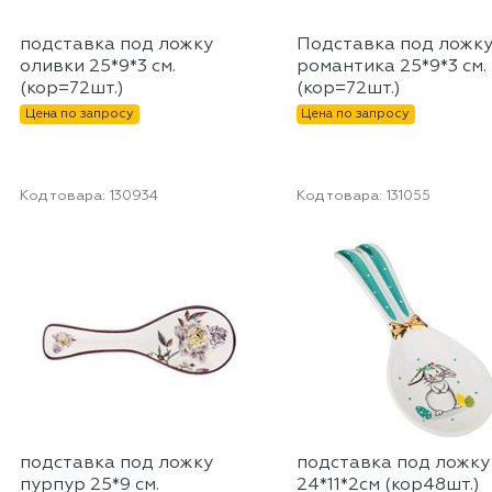
подставка под ложку
Подставка под ложк
оливки 25*9*3 см.
романтика 25*9*3 см.
(кор=72шт.)
(кор=72шт.)
Цена по запросу
Цена по запросу
Код товара:
130934
Код товара:
131055
подставка под ложку
подставка под ложку
пурпур 25*9 см.
24*11*2см (кор48шт.)