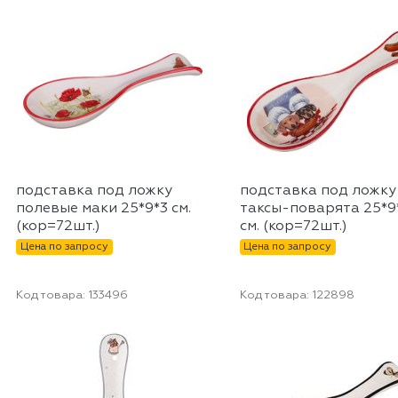
подставка под ложку
подставка под ложку
полевые маки 25*9*3 см.
таксы-поварята 25*9
(кор=72шт.)
см. (кор=72шт.)
Цена по запросу
Цена по запросу
Код товара:
133496
Код товара:
122898