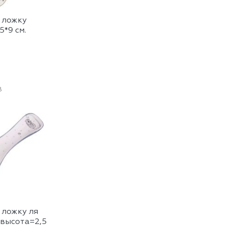
 ложку
*9 см.
8
 ложку ля
. высота=2,5