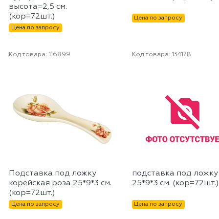
высота=2,5 см.
(кор=72шт.)
Цена по запросу
Цена по запросу
Код товара:
116899
Код товара:
134178
Подставка под ложку
подставка под ложку
корейская роза 25*9*3 см.
25*9*3 см. (кор=72шт.)
(кор=72шт.)
Цена по запросу
Цена по запросу