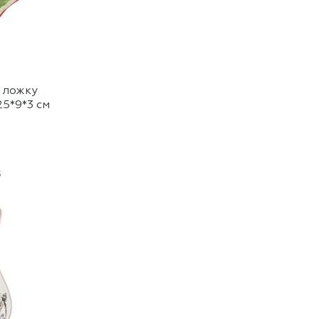
 ложку
5*9*3 см
3