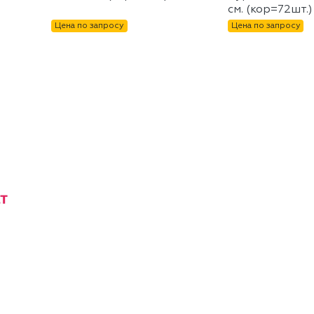
см. (кор=72шт.)
Цена по запросу
Цена по запросу