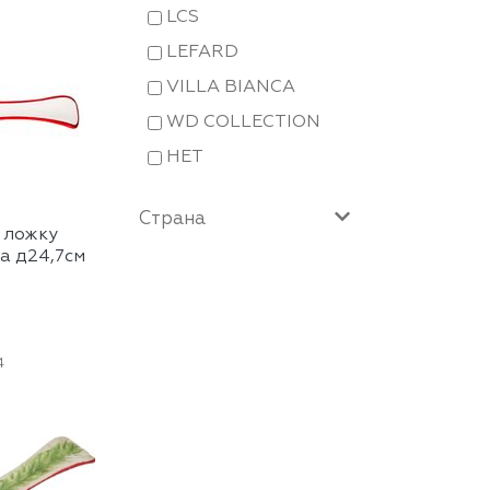
LCS
LEFARD
VILLA BIANCA
WD COLLECTION
НЕТ
Страна
 ложку
а д24,7см
4