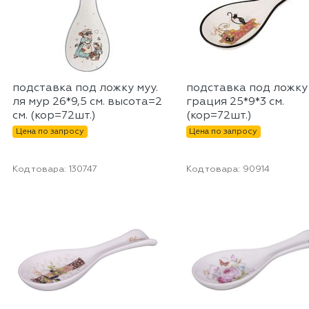
подставка под ложку муу.
подставка под ложку
ля мур 26*9,5 см. высота=2
грация 25*9*3 см.
см. (кор=72шт.)
(кор=72шт.)
Цена по запросу
Цена по запросу
Код товара:
130747
Код товара:
90914