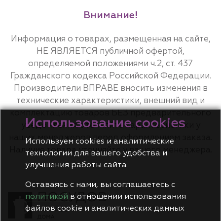
Внимание!
Информация о товарах, размещенная на сайте,
НЕ ЯВЛЯЕТСЯ публичной офертой,
определяемой положениями ч.2, ст. 437
Гражданского кодекса Российской Федерации.
Производители ВПРАВЕ вносить изменения в
технические характеристики, внешний вид и
комплектацию товаров БЕЗ предварительного
Использование cookies
уведомления. Уточняйте характеристики у
наших менеджеров перед оформлением заказа.
Используем cookies и аналитические
Наличие товара уточняйте у вашего менеджера.
технологии для вашего удобства и
улучшения работы сайта
Оставаясь с нами, вы соглашаетесь с
политикой
в отношении использования
файлов cookie и аналитических данных