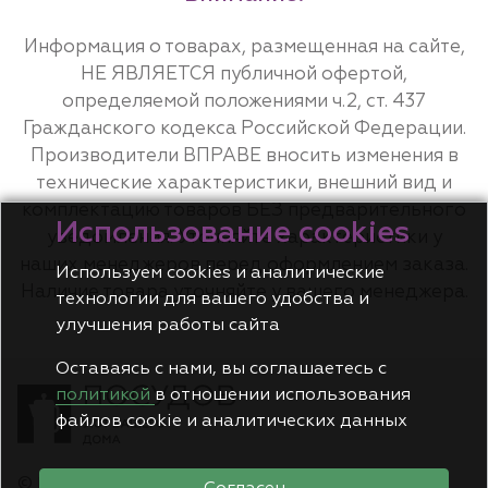
Информация о товарах, размещенная на сайте,
НЕ ЯВЛЯЕТСЯ публичной офертой,
определяемой положениями ч.2, ст. 437
Гражданского кодекса Российской Федерации.
Производители ВПРАВЕ вносить изменения в
технические характеристики, внешний вид и
комплектацию товаров БЕЗ предварительного
Использование cookies
уведомления. Уточняйте характеристики у
наших менеджеров перед оформлением заказа.
Используем cookies и аналитические
Наличие товара уточняйте у вашего менеджера.
технологии для вашего удобства и
улучшения работы сайта
Оставаясь с нами, вы соглашаетесь с
политикой
в отношении использования
файлов cookie и аналитических данных
© Posudov.ru