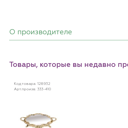
О производителе
Товары, которые вы недавно п
Код товара:
128932
Арт.произв:
333-410