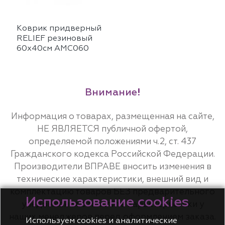
Коврик придверный
RELIEF резиновый
60x40см AMC060
Внимание!
Информация о товарах, размещенная на сайте,
НЕ ЯВЛЯЕТСЯ публичной офертой,
определяемой положениями ч.2, ст. 437
Гражданского кодекса Российской Федерации.
Производители ВПРАВЕ вносить изменения в
технические характеристики, внешний вид и
комплектацию товаров БЕЗ предварительного
Использование cookies
уведомления. Уточняйте характеристики у
наших менеджеров перед оформлением заказа.
Используем cookies и аналитические