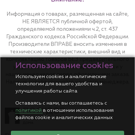
Информация о товарах, размещенная на сайте,
НЕ ЯВЛЯЕТСЯ публичной офертой,
определяемой положениями ч.2, ст. 437
Гражданского кодекса Российской Федерации.
Производители ВПРАВЕ вносить изменения в
технические характеристики, внешний вид и
комплектацию товаров БЕЗ предварительного
Использование cookies
уведомления. Уточняйте характеристики у
наших менеджеров перед оформлением заказа.
Используем cookies и аналитические
Наличие товара уточняйте у вашего менеджера.
технологии для вашего удобства и
улучшения работы сайта
Оставаясь с нами, вы соглашаетесь с
политикой
в отношении использования
файлов cookie и аналитических данных