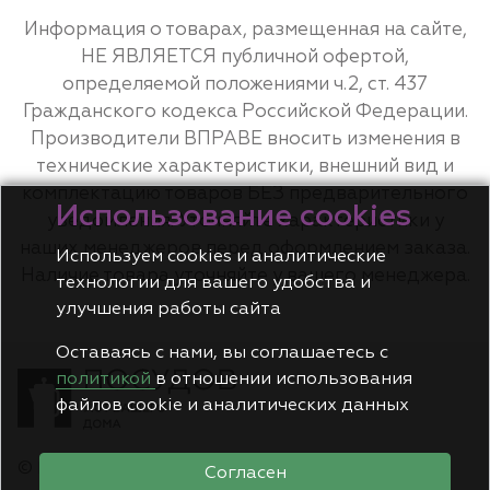
Информация о товарах, размещенная на сайте,
НЕ ЯВЛЯЕТСЯ публичной офертой,
определяемой положениями ч.2, ст. 437
Гражданского кодекса Российской Федерации.
Производители ВПРАВЕ вносить изменения в
технические характеристики, внешний вид и
комплектацию товаров БЕЗ предварительного
Использование cookies
уведомления. Уточняйте характеристики у
наших менеджеров перед оформлением заказа.
Используем cookies и аналитические
Наличие товара уточняйте у вашего менеджера.
технологии для вашего удобства и
улучшения работы сайта
Оставаясь с нами, вы соглашаетесь с
политикой
в отношении использования
файлов cookie и аналитических данных
© Posudov.ru
Согласен