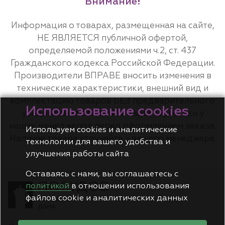
Внимание!
Информация о товарах, размещенная на сайте,
НЕ ЯВЛЯЕТСЯ публичной офертой,
определяемой положениями ч.2, ст. 437
Гражданского кодекса Российской Федерации.
Производители ВПРАВЕ вносить изменения в
технические характеристики, внешний вид и
комплектацию товаров БЕЗ предварительного
Использование cookies
уведомления. Уточняйте характеристики у
наших менеджеров перед оформлением заказа.
Используем cookies и аналитические
Наличие товара уточняйте у вашего менеджера.
технологии для вашего удобства и
улучшения работы сайта
Оставаясь с нами, вы соглашаетесь с
политикой
в отношении использования
файлов cookie и аналитических данных