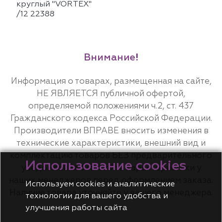
круглый "VORTEX"
/12 22388
Внимание!
Информация о товарах, размещенная на сайте,
НЕ ЯВЛЯЕТСЯ публичной офертой,
определяемой положениями ч.2, ст. 437
Гражданского кодекса Российской Федерации.
Производители ВПРАВЕ вносить изменения в
технические характеристики, внешний вид и
комплектацию товаров БЕЗ предварительного
Использование cookies
уведомления. Уточняйте характеристики у
наших менеджеров перед оформлением заказа.
Используем cookies и аналитические
Наличие товара уточняйте у вашего менеджера.
технологии для вашего удобства и
улучшения работы сайта